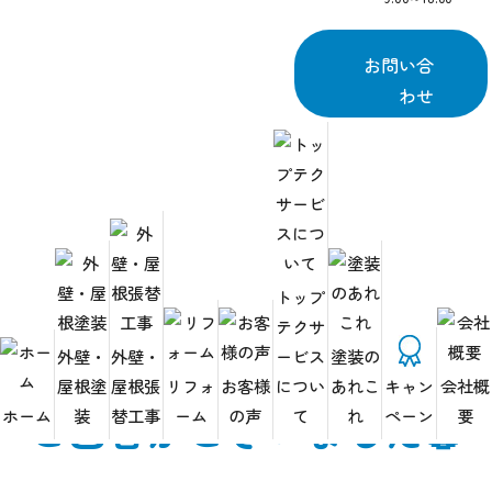
お問い合
わせ
HOME
お知らせ
お客様よりアンケートのご回答がございました💮
トップ
テクサ
お客様よりアンケートの
外壁・
外壁・
ービス
塗装の
屋根塗
屋根張
リフォ
お客様
につい
あれこ
キャン
会社概
ご回答がございました💮
ホーム
装
替工事
ーム
の声
て
れ
ペーン
要