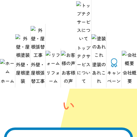
式会社トップテク
サービス
トップ
365日いつでもお気軽
テクサ
外壁・
外壁・
ービス
塗装の
屋根塗
屋根張
リフォ
お客様
につい
あれこ
キャン
会社概
に
お問い合わせくださ
ホーム
装
替工事
ーム
の声
て
れ
ペーン
要
い