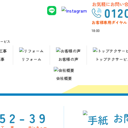
お客様専用ダイヤル
リフォームの
お見積り、ご相
18:00
サービス
仙台市・
株式会社トップテク
工事
リフォーム
お客様の声
トップテクサービ
つでもお気軽に
お問い合
会社概要
152-
39
お