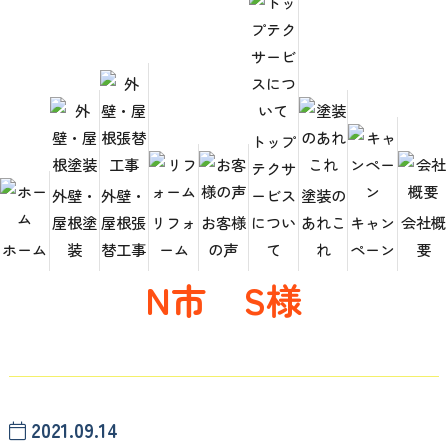
トップ
テクサ
HOME
お客様の声
N市 S様
外壁・
外壁・
ービス
塗装の
屋根塗
屋根張
リフォ
お客様
につい
あれこ
キャン
会社概
ホーム
装
替工事
ーム
の声
て
れ
ペーン
要
N市 S様
2021.09.14