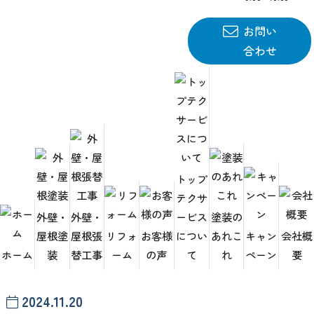
お問い
合わせ
HOME
お客様の声
宮城県内のお客様
トップ
テクサ
宮城県内のお客様
外壁・
外壁・
ービス
塗装の
屋根塗
屋根張
リフォ
お客様
につい
あれこ
キャン
会社概
ホーム
装
替工事
ーム
の声
て
れ
ペーン
要
2024.11.20