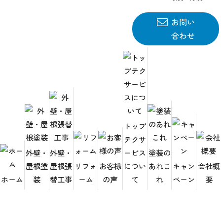
お問い
合わせ
HOME
お客様の声
トップ
テクサ
お客さまから頂きましたアンケートをご紹介いたしま
外壁・
外壁・
ービス
塗装の
す。
屋根塗
屋根張
リフォ
お客様
につい
あれこ
キャン
会社概
ホーム
装
替工事
ーム
の声
て
れ
ペーン
要